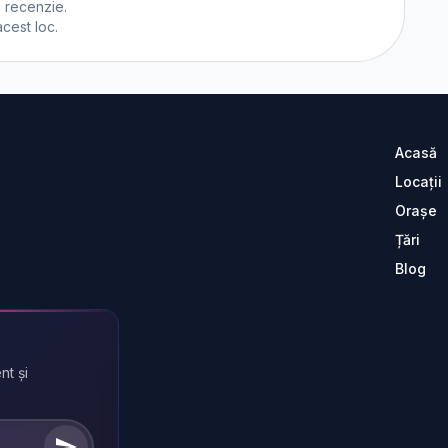
o recenzie.
acest loc.
Acasă
Locații
Orașe
Țări
Blog
nt și