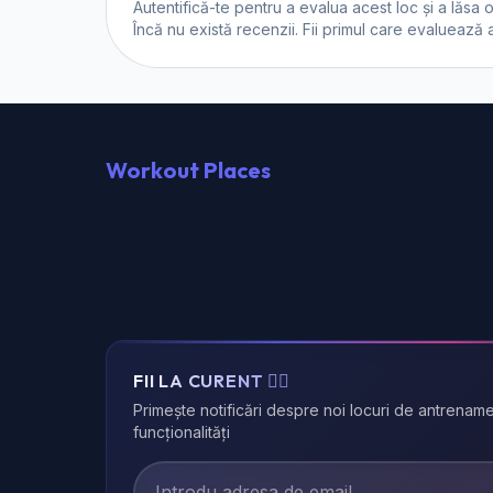
Autentifică-te
pentru a evalua acest loc și a lăsa 
Încă nu există recenzii. Fii primul care evaluează 
Workout Places
FII LA CURENT 🏃‍♂️
Primește notificări despre noi locuri de antrename
funcționalități