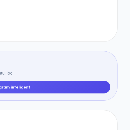
tui loc
gram inteligent