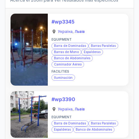
#wp3345
Україна
,
Львів
EQUIPMENT
Barra de Dominadas
Barras Paralelas
Barras de Mono
Espalderas
Banco de Abdominales
Caminador Aéreo
FACILITIES
Iluminación
#wp3390
Україна
,
Львів
EQUIPMENT
Barra de Dominadas
Barras Paralelas
Espalderas
Banco de Abdominales