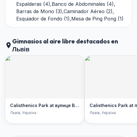
Espalderas
(
4
)
,
Banco de Abdominales
(
4
)
,
Barras de Mono
(
3
)
,
Caminador Aéreo
(
2
)
,
Esquiador de Fondo
(
1
)
,
Mesa de Ping Pong
(
1
)
Gimnasios al aire libre destacados en
Львів
Calisthenics Park at вулиця Володимира Великого, Львів
Львів
, Україна
Львів
, Україна