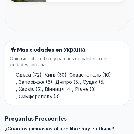
Más ciudades en Україна
Gimnasios al aire libre y parques de calistenia en
ciudades cercanas:
Одеса
(
72
)
,
Київ
(
30
)
,
Севастополь
(
10
)
,
Запоріжжя
(
6
)
,
Дніпро
(
5
)
,
Судак
(
5
)
,
Харків
(
5
)
,
Вінниця
(
4
)
,
Рівне
(
3
)
,
Симферополь
(
3
)
Preguntas Frecuentes
¿Cuántos gimnasios al aire libre hay en Львів?