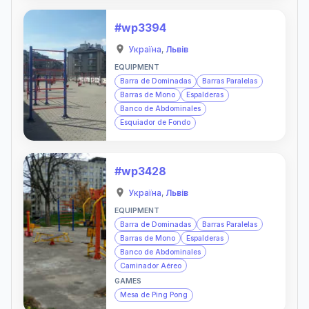
#wp3394
Україна
,
Львів
EQUIPMENT
Barra de Dominadas
Barras Paralelas
Barras de Mono
Espalderas
Banco de Abdominales
Esquiador de Fondo
#wp3428
Україна
,
Львів
EQUIPMENT
Barra de Dominadas
Barras Paralelas
Barras de Mono
Espalderas
Banco de Abdominales
Caminador Aéreo
GAMES
Mesa de Ping Pong