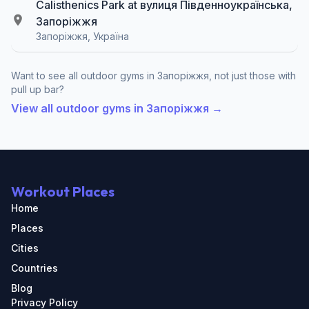
Calisthenics Park at вулиця Південноукраїнська,
Запоріжжя
Запоріжжя, Україна
Want to see all outdoor gyms in Запоріжжя, not just those with
pull up bar?
View all outdoor gyms in Запоріжжя →
Workout Places
Home
Places
Cities
Countries
Blog
Privacy Policy