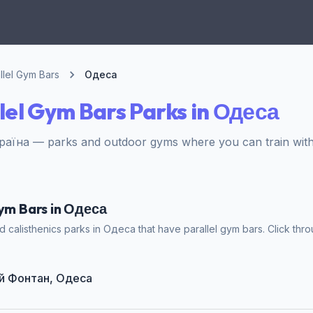
llel Gym Bars
Одеса
lel Gym Bars Parks in Одеса
раїна — parks and outdoor gyms where you can train with 
Gym Bars in Одеса
 calisthenics parks in Одеса that have parallel gym bars. Click thro
ий Фонтан, Одеса