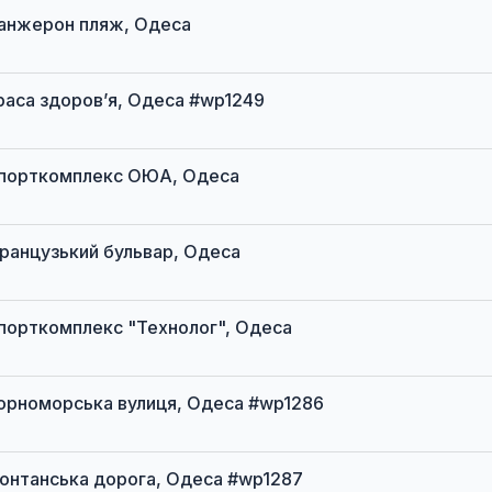
 Ланжерон пляж, Одеса
 Траса здоров’я, Одеса #wp1249
t Спорткомплекс ОЮА, Одеса
 Французький бульвар, Одеса
t Спорткомплекс "Технолог", Одеса
t Чорноморська вулиця, Одеса #wp1286
t Фонтанська дорога, Одеса #wp1287