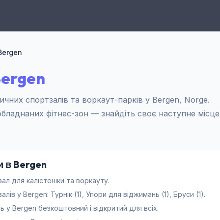
Bergen
Bergen
чних спортзалів та воркаут-парків у Bergen, Norge.
 обладнаних фітнес-зон — знайдіть своє наступне місце
и в Bergen
ал для калістеніки та воркауту.
в у Bergen: Турнік (1), Упори для віджимань (1), Бруси (1).
 у Bergen безкоштовний і відкритий для всіх.