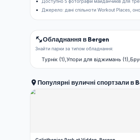
Доступно 5 фотографій майданчиків для трен
Джерело: дані спільноти Workout Places, оно
Обладнання в Bergen
Знайти парки за типом обладнання:
Турнік
(
1
)
,
Упори для віджимань
(
1
)
,
Бру
Популярні вуличні спортзали в 
Calisthenics Park at Vidden, Bergen