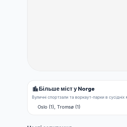
Більше міст у Norge
Вуличні спортзали та воркаут-парки в сусідніх 
Oslo
(
1
)
,
Tromsø
(
1
)