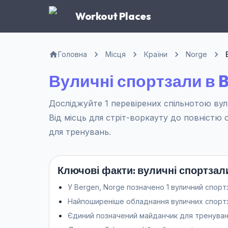
Workout Places
Головна
Місця
Країни
Norge
Вуличні спортзали в 
Досліджуйте 1 перевірених спільнотою вули
Від місць для стріт-воркауту до повністю
для тренувань.
Ключові факти: вуличні спортзал
У Bergen, Norge позначено 1 вуличний спортз
Найпоширеніше обладнання вуличних спортзалі
Єдиний позначений майданчик для тренувань