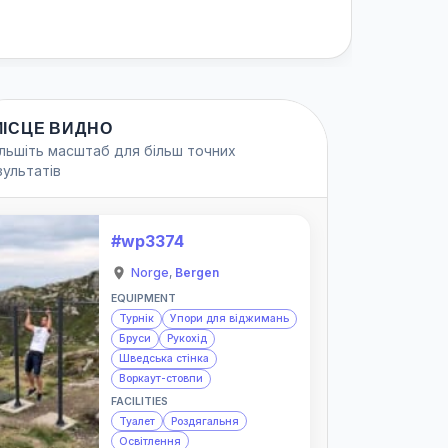
МІСЦЕ ВИДНО
ільшіть масштаб для більш точних
зультатів
#wp3374
Norge
,
Bergen
EQUIPMENT
Турнік
Упори для віджимань
Бруси
Рукохід
Шведська стінка
Воркаут-стовпи
FACILITIES
Туалет
Роздягальня
Освітлення