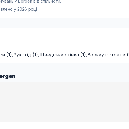
увань у Bergen від спільноти.
влено у 2026 році.
си
(
1
)
,
Рукохід
(
1
)
,
Шведська стінка
(
1
)
,
Воркаут-стовпи
(
Bergen