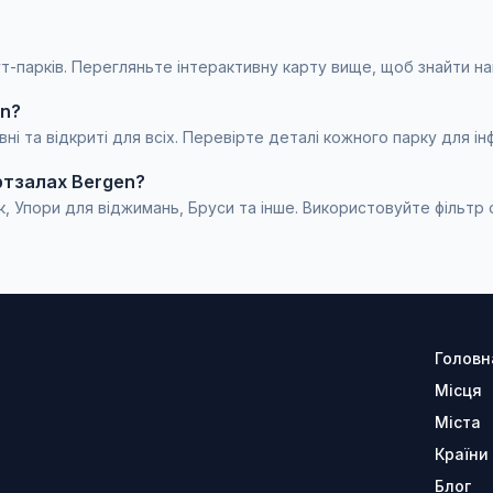
аут-парків. Перегляньте інтерактивну карту вище, щоб знайти н
en?
ні та відкриті для всіх. Перевірте деталі кожного парку для ін
ртзалах Bergen?
к, Упори для віджимань, Бруси та інше. Використовуйте фільтр
Головн
Місця
Міста
Країни
Блог