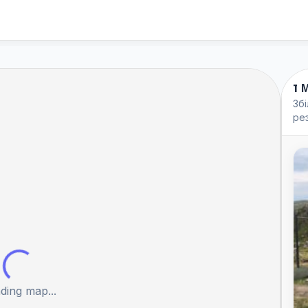
1 
Зб
ре
ding map...