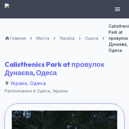
Calisthen
Park at
Главная
Места
Україна
Одеса
провулок
Дунаєва,
Одеса
Calisthenics Park at провулок
Дунаєва, Одеса
Україна
,
Одеса
Расположено в
Одеса
,
Україна
.
1 of 1