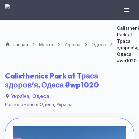
Calisthen
Park at
Траса
Главная
Места
Україна
Одеса
здоров’я,
Одеса
#wp1020
Calisthenics Park at Траса
здоров’я, Одеса #wp1020
Україна
,
Одеса
Расположено в
Одеса
,
Україна
.
1 of 2