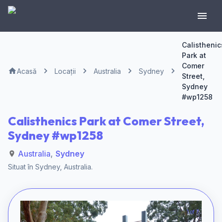
Calisthenic
Park at
Comer
Acasă
Locații
Australia
Sydney
Street,
Sydney
#wp1258
Calisthenics Park at Comer Street,
Sydney #wp1258
Australia
,
Sydney
Situat în
Sydney
,
Australia
.
1 of 7