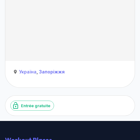
Україна
,
Запоріжжя
Entrée gratuite
Workout Places