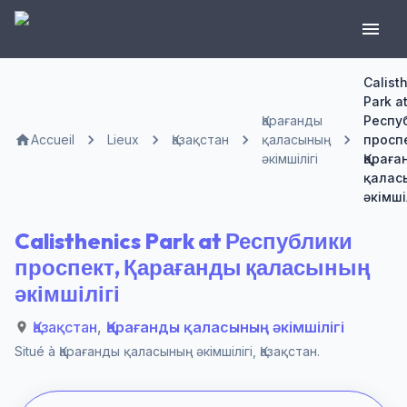
Calist
Park a
Қарағанды ​​
Респу
Accueil
Lieux
Қазақстан
қаласының
просп
әкімшілігі
Қараған
қалас
әкімші
Calisthenics Park at Республики
проспект, Қарағанды ​​қаласының
әкімшілігі
Қазақстан
,
Қарағанды ​​қаласының әкімшілігі
Situé à
Қарағанды ​​қаласының әкімшілігі
,
Қазақстан
.