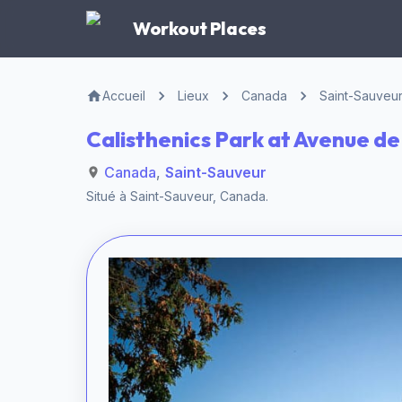
Workout Places
Accueil
Lieux
Canada
Saint-Sauveu
Calisthenics Park at Avenue de 
Canada
,
Saint-Sauveur
Situé à
Saint-Sauveur
,
Canada
.