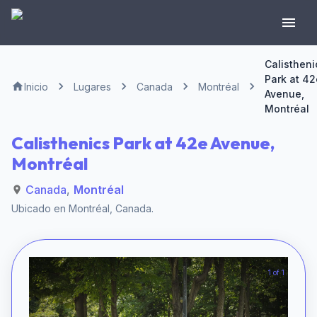
Calistheni
Park at 42
Inicio
Lugares
Canada
Montréal
Avenue,
Montréal
Calisthenics Park at 42e Avenue,
Montréal
Canada
,
Montréal
Ubicado en
Montréal
,
Canada
.
1 of 1