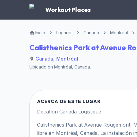
Workout Places
Inicio
Lugares
Canada
Montréal
Calisthenics Park at Avenue R
Canada
,
Montréal
Ubicado en
Montréal
,
Canada
.
ACERCA DE ESTE LUGAR
Decatlon Canada Logistique
Calisthenics Park at Avenue Rougemont, Mo
libre en Montréal, Canada. La instalación 