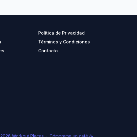
Política de Privacidad
s
Términos y Condiciones
es
Contacto
 2026 Workout Places
·
Cómprame un café ☕