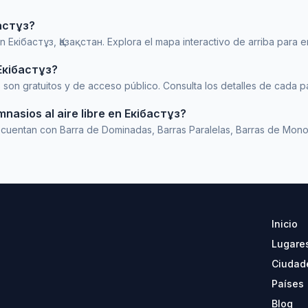
бастұз?
en Екібастұз, Қазақстан. Explora el mapa interactivo de arriba para e
 Екібастұз?
ұз son gratuitos y de acceso público. Consulta los detalles de cada
nasios al aire libre en Екібастұз?
 cuentan con Barra de Dominadas, Barras Paralelas, Barras de Mono,
Inicio
Lugare
Ciudad
Países
Blog