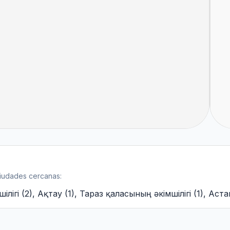
 ciudades cercanas:
ілігі
(
2
)
,
Ақтау
(
1
)
,
Тараз қаласының әкімшілігі
(
1
)
,
Аста