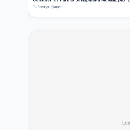
Екібастұз
, Қазақстан
Loa