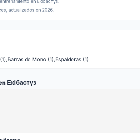
 entrenamiento en Екібастұз.
es, actualizados en 2026.
(
1
)
,
Barras de Mono
(
1
)
,
Espalderas
(
1
)
 en Екібастұз
кібастұз