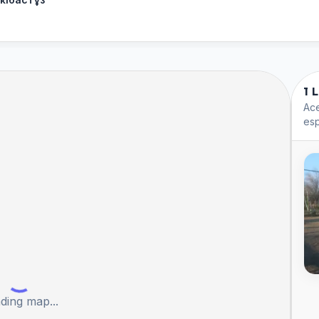
1 
Ace
esp
ding map...