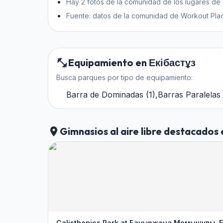
Hay 2 fotos de la comunidad de los lugares de
Fuente: datos de la comunidad de Workout Plac
Equipamiento en Екібастұз
Busca parques por tipo de equipamiento:
Barra de Dominadas
(
1
)
,
Barras Paralelas
Gimnasios al aire libre destacados
Calisthenics Park at Бауыржана Момышулы, Е