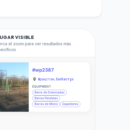
LUGAR VISIBLE
rca el zoom para ver resultados más
ecíficos
#wp2387
Қазақстан
,
Екібастұз
EQUIPMENT
Barra de Dominadas
Barras Paralelas
Barras de Mono
Espalderas