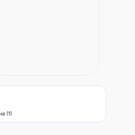
на
(
1
)