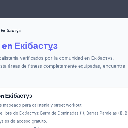
Екібастұз
e en Екібастұз
 calistenia verificados por la comunidad en Екібастұз,
asta áreas de fitness completamente equipadas, encuentra
 en Екібастұз
bre mapeado para calistenia y street workout.
 libre de Екібастұз: Barra de Dominadas (1), Barras Paralelas (1), B
з es de acceso gratuito.