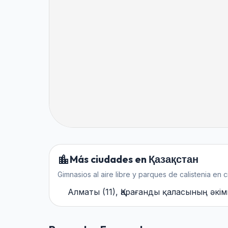
Más ciudades en Қазақстан
Gimnasios al aire libre y parques de calistenia en
Алматы
(
11
)
,
Қарағанды ​​қаласының әкімш