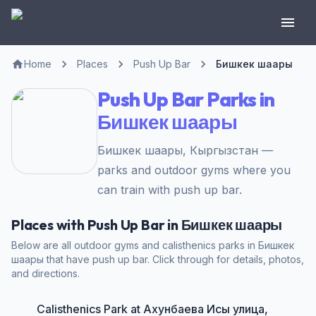
Home
Places
Push Up Bar
Бишкек шаары
Push Up Bar Parks in
Бишкек шаары
Бишкек шаары, Кыргызстан —
parks and outdoor gyms where you
can train with push up bar.
Places with Push Up Bar in Бишкек шаары
Below are all outdoor gyms and calisthenics parks in Бишкек
шаары that have push up bar. Click through for details, photos,
and directions.
Calisthenics Park at Ахунбаева Исы улица,