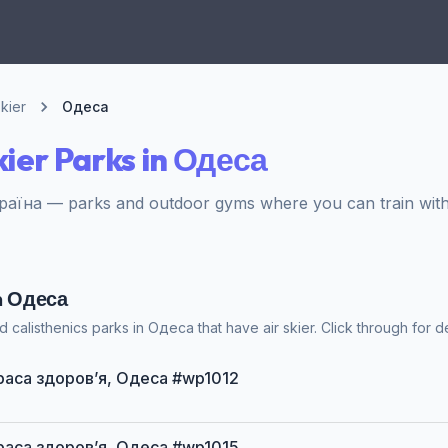
Skier
Одеса
kier Parks in Одеса
аїна — parks and outdoor gyms where you can train with a
in Одеса
calisthenics parks in Одеса that have air skier. Click through for de
 Траса здоров’я, Одеса #wp1012
 Траса здоров’я, Одеса #wp1015