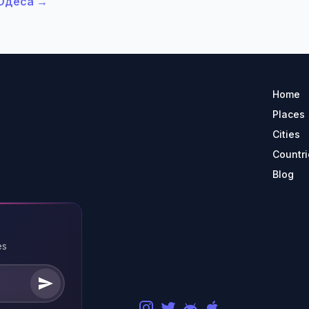
n Одеса →
Home
Places
Cities
Countri
Blog
es