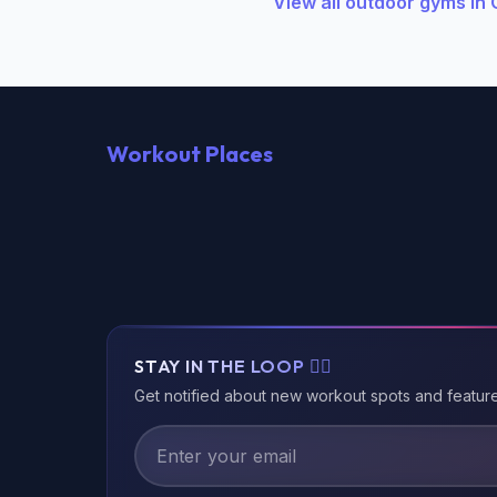
View all outdoor gyms i
Workout Places
STAY IN THE LOOP 🏃‍♂️
Get notified about new workout spots and featur