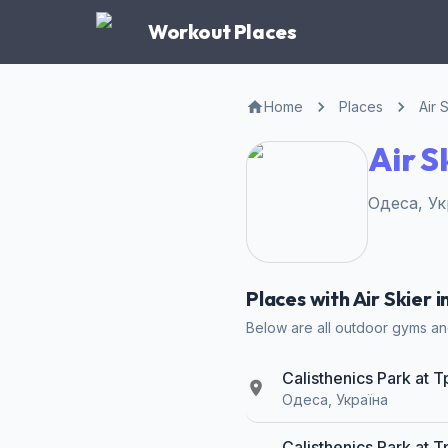
Workout Places
Home
Places
Air 
Air S
Одеса, Укр
Places with Air Skier 
Below are all outdoor gyms and 
Calisthenics Park at
Одеса, Україна
Calisthenics Park at