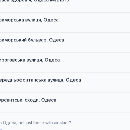
 Приморська вулиця, Одеса
 Приморський бульвар, Одеса
 Пироговська вулиця, Одеса
t Середньофонтанська вулиця, Одеса
 Курсантські сходи, Одеса
 Одеса, not just those with air skier?