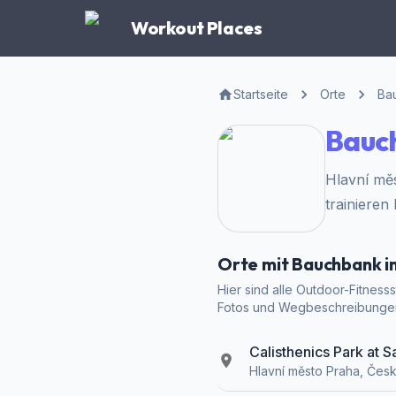
Workout Places
Startseite
Orte
Ba
Bauch
Hlavní mě
trainieren
Orte mit Bauchbank i
Hier sind alle Outdoor-Fitness
Fotos und Wegbeschreibunge
Calisthenics Park at 
Hlavní město Praha, Čes