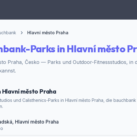
uchbank
Hlavní město Praha
bank-Parks in Hlavní město P
sto Praha, Česko — Parks und Outdoor-Fitnessstudios, in
 kannst.
n Hlavní město Praha
studios und Calisthenics-Parks in Hlavní město Praha, die bauchbank h
n.
Sadská, Hlavní město Praha
ko