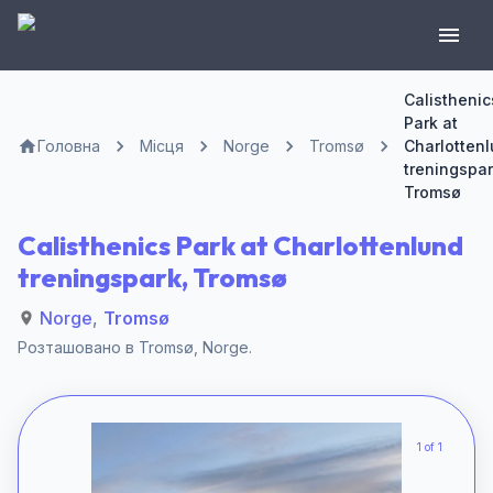
Calisthenic
Park at
Головна
Місця
Norge
Tromsø
Charlotten
treningspar
Tromsø
Calisthenics Park at Charlottenlund
treningspark, Tromsø
Norge
,
Tromsø
Розташовано в
Tromsø
,
Norge
.
1 of 1