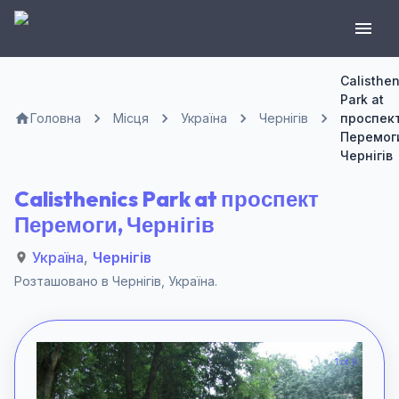
Calisthen
Park at
Головна
Місця
Україна
Чернігів
проспек
Перемог
Чернігів
Calisthenics Park at проспект
Перемоги, Чернігів
Україна
,
Чернігів
Розташовано в
Чернігів
,
Україна
.
1 of 8