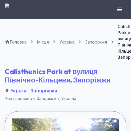
Calist
Park a
вулиц
Головна
Місця
Україна
Запоріжжя
Північ
Кільце
Запор
Calisthenics Park at вулиця
Північно-Кільцева, Запоріжжя
Україна
,
Запоріжжя
Розташовано в
Запоріжжя
,
Україна
.
1 of 2