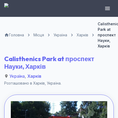
Calistheni
Park at
Головна
Місця
Україна
Харків
проспект
Науки,
Харків
Calisthenics Park at проспект
Науки, Харків
Україна
,
Харків
Розташовано в
Харків
,
Україна
.
1 of 5