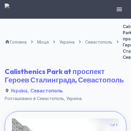
Cal
Park
про
Головна
Місця
Україна
Севастополь
Гер
Ста
Сев
Calisthenics Park at проспект
Героев Сталинграда, Севастополь
Україна
,
Севастополь
Розташовано в
Севастополь
,
Україна
.
1 of 3