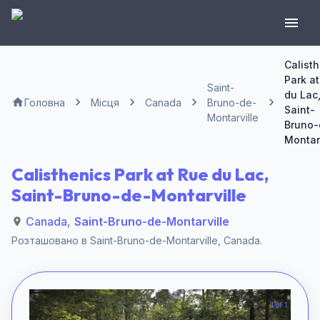
Calist
Park a
Saint-
du Lac
Головна
Місця
Canada
Bruno-de-
Saint-
Montarville
Bruno-
Montar
Calisthenics Park at Rue du Lac,
Saint-Bruno-de-Montarville
Canada
,
Saint-Bruno-de-Montarville
Розташовано в
Saint-Bruno-de-Montarville
,
Canada
.
1 of 1