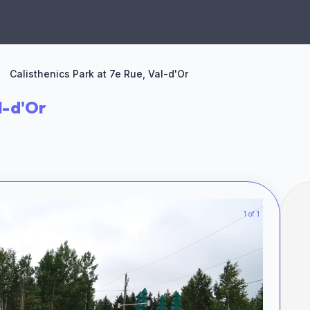
Calisthenics Park at 7e Rue, Val-d'Or
l-d'Or
1 of 1