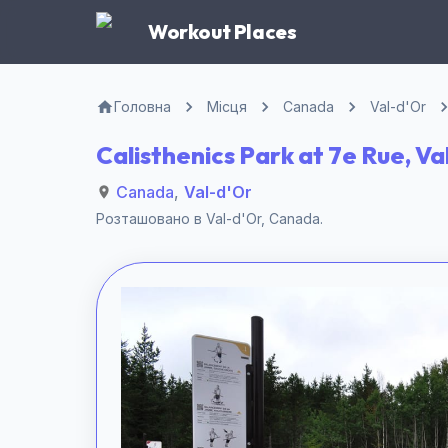
Workout Places
Головна
Місця
Canada
Val-d'Or
Calisthenics Park at 7e Rue, Va
Canada
,
Val-d'Or
Розташовано в
Val-d'Or
,
Canada
.