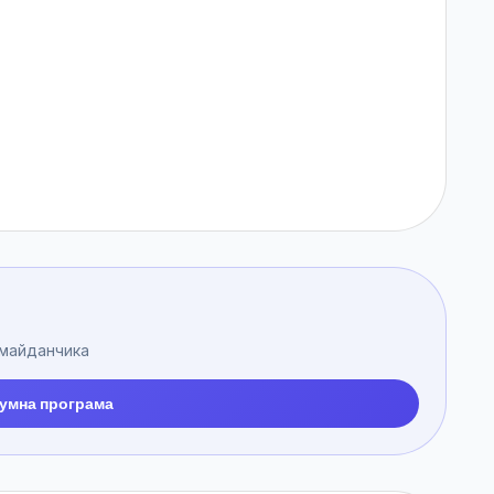
 майданчика
умна програма