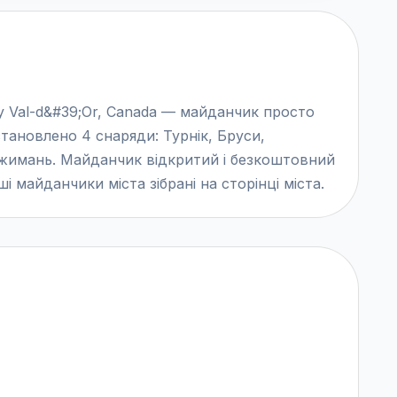
Or у Val-d&#39;Or, Canada — майданчик просто
становлено 4 снаряди: Турнік, Бруси,
джимань. Майданчик відкритий і безкоштовний
і майданчики міста зібрані на сторінці міста.