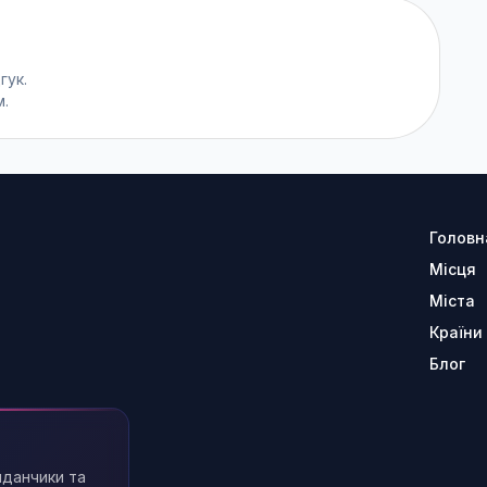
гук.
м.
Головн
Місця
Міста
Країни
Блог
йданчики та