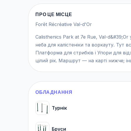
ПРО ЦЕ МІСЦЕ
Forêt Récréative Val-d'Or
Calisthenics Park at 7e Rue, Val-d&#39;
неба для калістеніки та воркауту. Тут в
Платформа для стрибків і Упори для ві
цілий рік. Маршрут — на карті нижче; інш
ОБЛАДНАННЯ
Турнік
Бруси