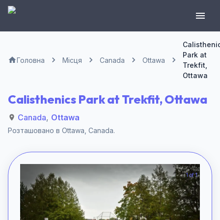
Calistheni
Park at
Головна
Місця
Canada
Ottawa
Trekfit,
Ottawa
Calisthenics Park at Trekfit, Ottawa
Canada
,
Ottawa
Розташовано в
Ottawa
,
Canada
.
1 of 1