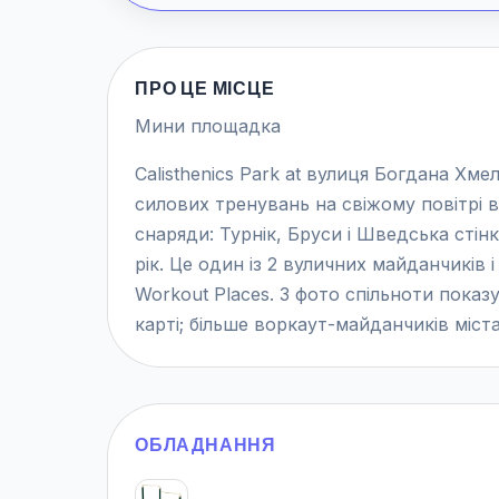
ПРО ЦЕ МІСЦЕ
Мини площадка
Calisthenics Park at вулиця Богдана Хм
силових тренувань на свіжому повітрі 
снаряди: Турнік, Бруси і Шведська стін
рік. Це один із 2 вуличних майданчиків 
Workout Places. 3 фото спільноти показ
карті; більше воркаут-майданчиків міста
ОБЛАДНАННЯ