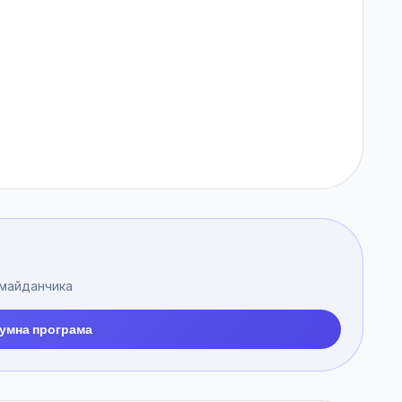
 майданчика
умна програма