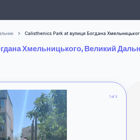
альник
Calisthenics Park at вулиця Богдана Хмельницько
 Богдана Хмельницького, Великий Даль
1 of 3