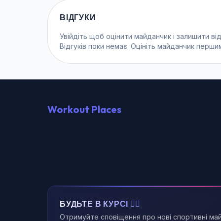
ВІДГУКИ
Увійдіть
щоб оцінити майданчик і залишити від
Відгуків поки немає. Оцініть майданчик перши
Workout Places
БУДЬТЕ В КУРСІ 🏃‍♂️
Отримуйте сповіщення про нові спортивні ма