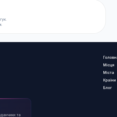
гук.
м.
Головн
Місця
Міста
Країни
Блог
йданчики та