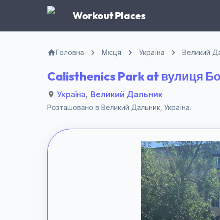
Workout Places
Головна
Місця
Україна
Великий Д
Calisthenics Park at вулиця
Україна
,
Великий Дальник
Розташовано в
Великий Дальник
,
Україна
.