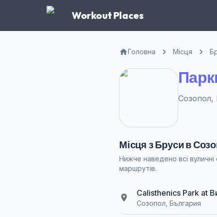
Workout Places
Головна
Місця
Б
Парк
Созопол, 
Місця з Бруси в Соз
Нижче наведено всі вуличні
маршрутів.
Calisthenics Park at
Созопол, България