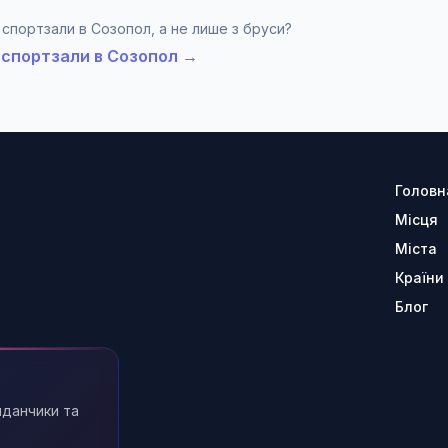
 спортзали в Созопол, а не лише з бруси?
і спортзали в Созопол →
Головн
Місця
Міста
Країни
Блог
йданчики та