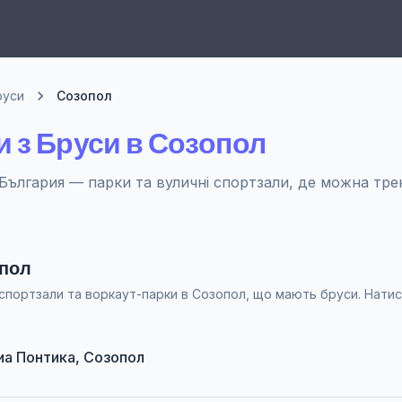
руси
Созопол
и з Бруси в Созопол
България — парки та вуличні спортзали, де можна тре
опол
 спортзали та воркаут-парки в Созопол, що мають бруси. Натис
 Виа Понтика, Созопол