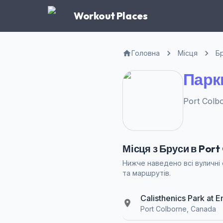
Workout Places
Головна
Місця
Б
Парки
Port Colb
Місця з Бруси в Port
Нижче наведено всі вуличні 
та маршрутів.
Calisthenics Park at 
Port Colborne, Canada