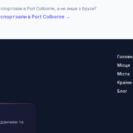
 спортзали в Port Colborne, а не лише з бруси?
 спортзали в Port Colborne →
Головн
Місця
Міста
Країни
Блог
йданчики та