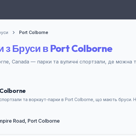
руси
Port Colborne
 з Бруси в Port Colborne
orne, Canada — парки та вуличні спортзали, де можна 
 Colborne
спортзали та воркаут-парки в Port Colborne, що мають бруси. 
Empire Road, Port Colborne