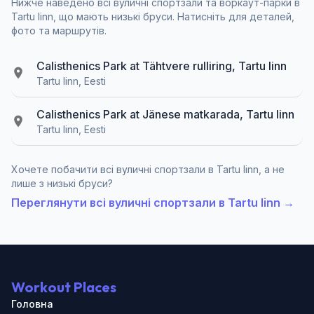
Нижче наведено всі вуличні спортзали та воркаут-парки в
Tartu linn, що мають низькі бруси. Натисніть для деталей,
фото та маршрутів.
Calisthenics Park at Tähtvere rulliring, Tartu linn
Tartu linn, Eesti
Calisthenics Park at Jänese matkarada, Tartu linn
Tartu linn, Eesti
Хочете побачити всі вуличні спортзали в Tartu linn, а не
лише з низькі бруси?
Переглянути всі вуличні спортзали в Tartu linn →
Workout Places
Головна