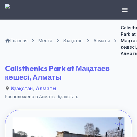
Calisth
Park at
Главная
Места
Қазақстан
Алматы
Мақата
көшесі,
Алмат
Calisthenics Park at Мақатаев
көшесі, Алматы
Қазақстан
,
Алматы
Расположено в
Алматы
,
Қазақстан
.
1 of 5