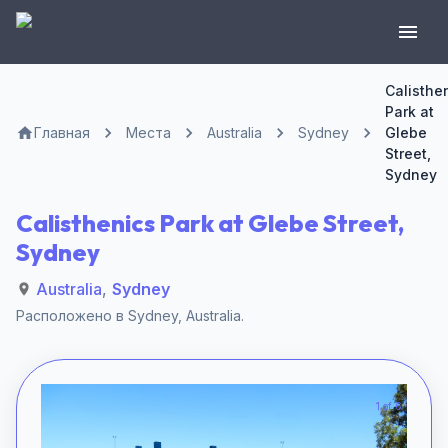
Calisthe
Park at
Главная
Места
Australia
Sydney
Glebe
Street,
Sydney
Calisthenics Park at Glebe Street,
Sydney
Australia
,
Sydney
Расположено в
Sydney
,
Australia
.
1 of 6