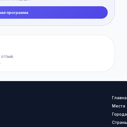
ная программа
 отзыв.
.
Главна
Места
Города
Стран