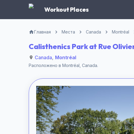
Workout Places
Главная
Места
Canada
Montréal
Calisthenics Park at Rue Olivie
Canada
,
Montréal
Расположено в
Montréal
,
Canada
.