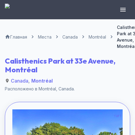
Calisthe
Park at 
Главная
Места
Canada
Montréal
Avenue,
Montréa
Calisthenics Park at 33e Avenue,
Montréal
Canada
,
Montréal
Расположено в
Montréal
,
Canada
.
1 of 1