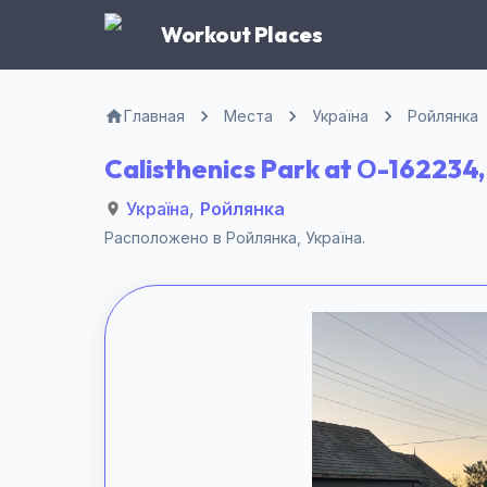
Workout Places
Главная
Места
Україна
Ройлянка
Calisthenics Park at О-162234
Україна
,
Ройлянка
Расположено в
Ройлянка
,
Україна
.