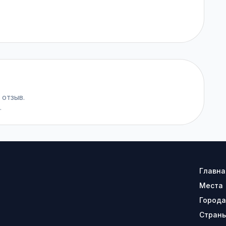
 отзыв.
.
Главна
Места
Города
Стран