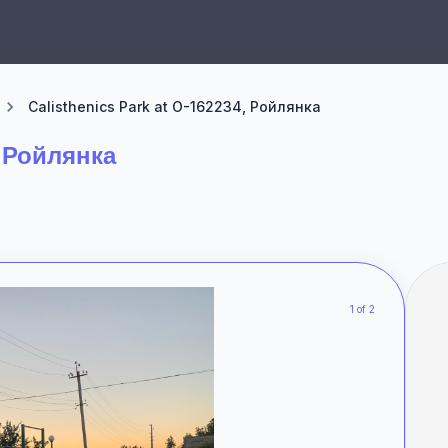
Calisthenics Park at О-162234, Ройлянка
, Ройлянка
1 of 2