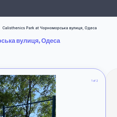
Calisthenics Park at Чорноморська вулиця, Одеса
рська вулиця, Одеса
1 of 2