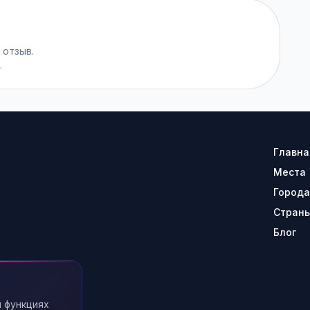
 отзыв.
.
Главна
Места
Города
Стран
Блог
 функциях