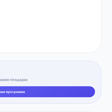
вания площадки
ная программа