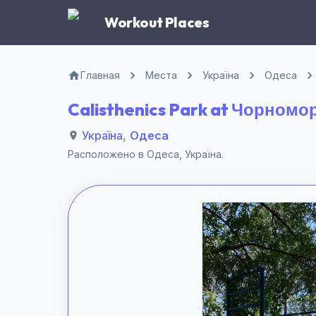
Workout Places
Главная
Места
Україна
Одеса
Calisthenics Park at Чорномо
Україна
,
Одеса
Расположено в
Одеса
,
Україна
.