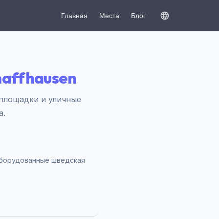
Главная
Места
Блог
haffhausen
— площадки и уличные
а.
оборудованные шведская