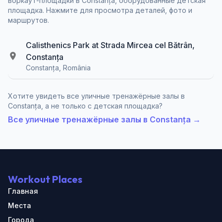
воркаут-площадки в Constanța, оборудованные детская
площадка. Нажмите для просмотра деталей, фото и
маршрутов.
Calisthenics Park at Strada Mircea cel Bătrân,
Constanța
Constanța, România
Хотите увидеть все уличные тренажёрные залы в
Constanța, а не только с детская площадка?
Все уличные тренажёрные залы в Constanța →
Workout Places
Главная
Места
Города