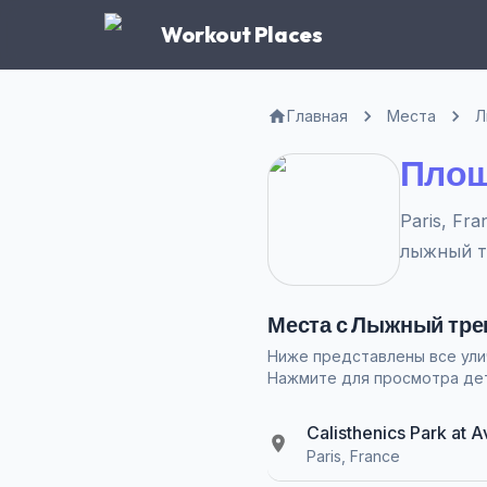
Workout Places
Главная
Места
Л
Площ
Paris, Fr
лыжный т
Места с Лыжный трен
Ниже представлены все ули
Нажмите для просмотра дет
Calisthenics Park at 
Paris, France