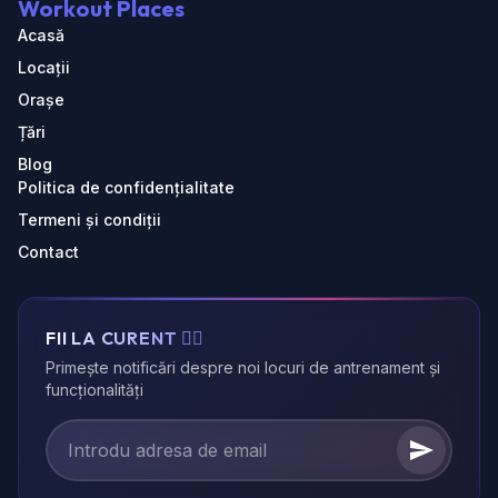
Workout Places
Acasă
Locații
Orașe
Țări
Blog
Politica de confidențialitate
Termeni și condiții
Contact
FII LA CURENT 🏃‍♂️
Primește notificări despre noi locuri de antrenament și
funcționalități