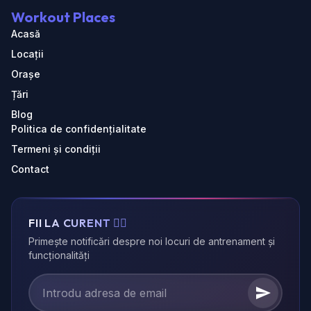
Workout Places
Acasă
Locații
Orașe
Țări
Blog
Politica de confidențialitate
Termeni și condiții
Contact
FII LA CURENT 🏃‍♂️
Primește notificări despre noi locuri de antrenament și
funcționalități