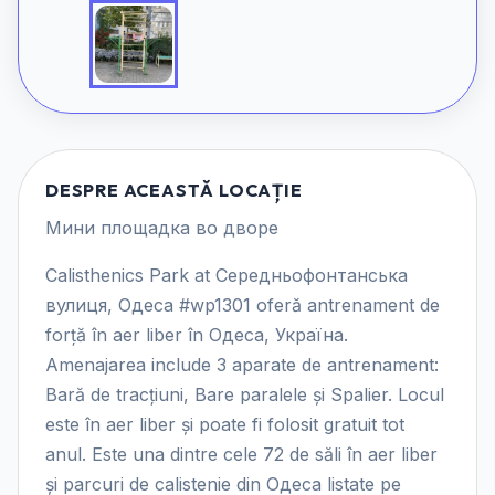
DESPRE ACEASTĂ LOCAȚIE
Мини площадка во дворе
Calisthenics Park at Середньофонтанська
вулиця, Одеса #wp1301 oferă antrenament de
forță în aer liber în Одеса, Україна.
Amenajarea include 3 aparate de antrenament:
Bară de tracțiuni, Bare paralele și Spalier. Locul
este în aer liber și poate fi folosit gratuit tot
anul. Este una dintre cele 72 de săli în aer liber
și parcuri de calistenie din Одеса listate pe