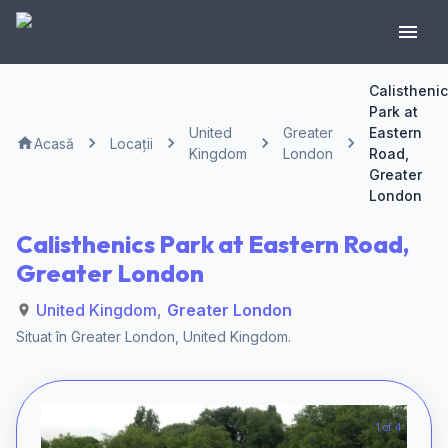
Calistheni
Park at
United
Greater
Eastern
Acasă
Locații
Kingdom
London
Road,
Greater
London
Calisthenics Park at Eastern Road,
Greater London
United Kingdom
,
Greater London
Situat în
Greater London
,
United Kingdom
.
1 of 4