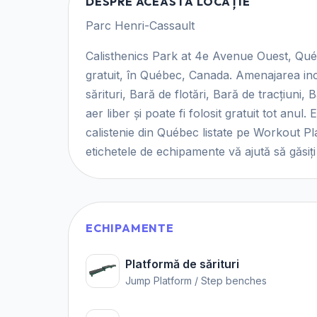
DESPRE ACEASTĂ LOCAȚIE
Parc Henri-Cassault
Calisthenics Park at 4e Avenue Ouest, Québ
gratuit, în Québec, Canada. Amenajarea in
sărituri, Bară de flotări, Bară de tracțiuni,
aer liber și poate fi folosit gratuit tot anul.
calistenie din Québec listate pe Workout Pla
etichetele de echipamente vă ajută să găsiți 
ECHIPAMENTE
Platformă de sărituri
Jump Platform / Step benches