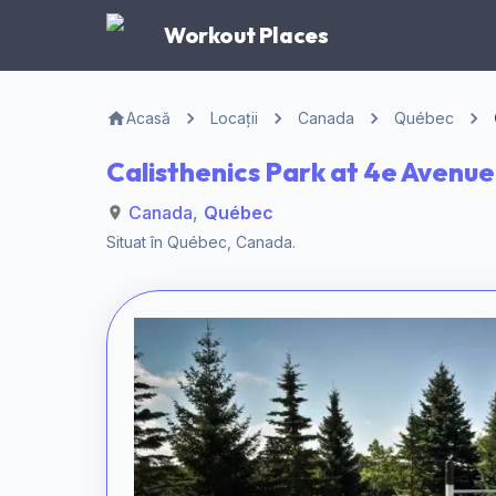
Workout Places
Acasă
Locații
Canada
Québec
Calisthenics Park at 4e Avenu
Canada
,
Québec
Situat în
Québec
,
Canada
.