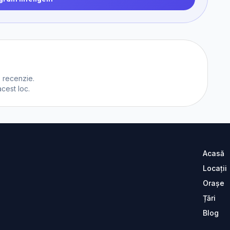
o recenzie.
acest loc.
Acasă
Locații
Orașe
Țări
Blog