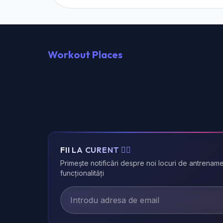
Workout Places
FII LA CURENT 🏃‍♂️
Primește notificări despre noi locuri de antrename
funcționalități