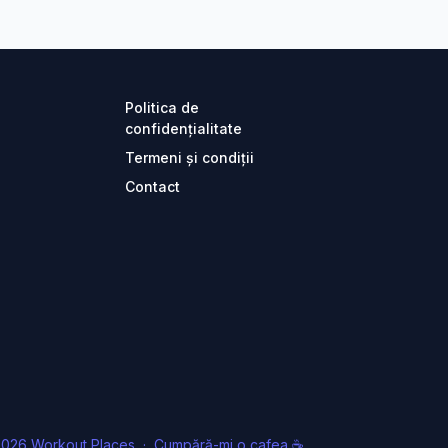
Politica de
confidențialitate
Termeni și condiții
Contact
026 Workout Places
·
Cumpără-mi o cafea ☕