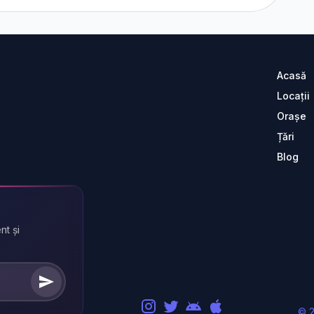
Acasă
Locații
Orașe
Țări
Blog
nt și
© 2