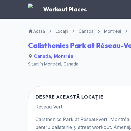
Workout Places
Acasă
Locații
Canada
Montréal
Calisthenics Park at Réseau-V
Canada
,
Montréal
Situat în
Montréal
,
Canada
.
DESPRE ACEASTĂ LOCAȚIE
Réseau-Vert
Calisthenics Park at Réseau-Vert, Montréal 
pentru calistenie și street workout. Amena