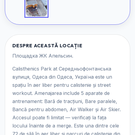
DESPRE ACEASTĂ LOCAȚIE
Площадка ЖК Апельсин.
Calisthenics Park at Середньофонтанська
вулиця, Одеса din Одеса, Україна este un
spațiu în aer liber pentru calistenie și street
workout. Amenajarea include 5 aparate de
antrenament: Bară de tracțiuni, Bare paralele,
Bancă pentru abdomen, Air Walker și Air Skier.
Accesul poate fi limitat — verificați la fața
locului înainte de a merge. Este una dintre cele
72 de săli în aer liber și parcuri de calistenie din