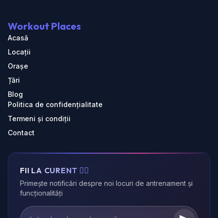
Workout Places
Acasă
Locații
Orașe
Țări
Blog
Politica de confidențialitate
Termeni și condiții
Contact
FII LA CURENT 🏃‍♂️
Primește notificări despre noi locuri de antrenament și
funcționalități