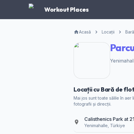
Workout Places
Acasă
Locații
Bară
Parcu
Yenimahall
Locații cu Bară de flo
Mai jos sunt toate sălile în aer
fotografii și direcții.
Calisthenics Park at 
Yenimahalle, Türkiye