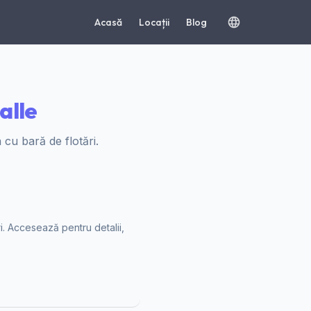
Acasă
Locații
Blog
alle
 cu bară de flotări.
ri. Accesează pentru detalii,