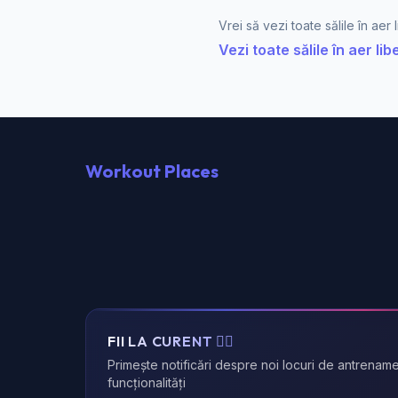
Vrei să vezi toate sălile în aer
Vezi toate sălile în aer l
Workout Places
FII LA CURENT 🏃‍♂️
Primește notificări despre noi locuri de antrename
funcționalități