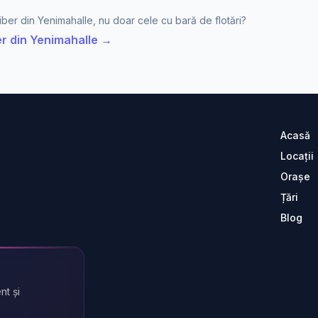
 liber din Yenimahalle, nu doar cele cu bară de flotări?
iber din Yenimahalle →
Acasă
Locații
Orașe
Țări
Blog
nt și