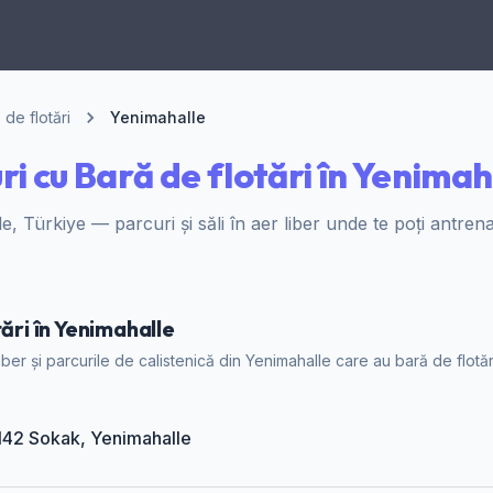
 de flotări
Yenimahalle
ri cu Bară de flotări în Yenimah
e, Türkiye — parcuri și săli în aer liber unde te poți antrena
tări în Yenimahalle
 liber și parcurile de calistenică din Yenimahalle care au bară de flotă
2142 Sokak, Yenimahalle