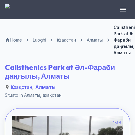
Calisthen
Park at Әл-
Home
Luoghi
Қазақстан
Алматы
Фараби
даңғылы,
Алматы
Calisthenics Park at Әл-Фараби
даңғылы, Алматы
Қазақстан
,
Алматы
Situato in
Алматы
,
Қазақстан
.
1 of 4