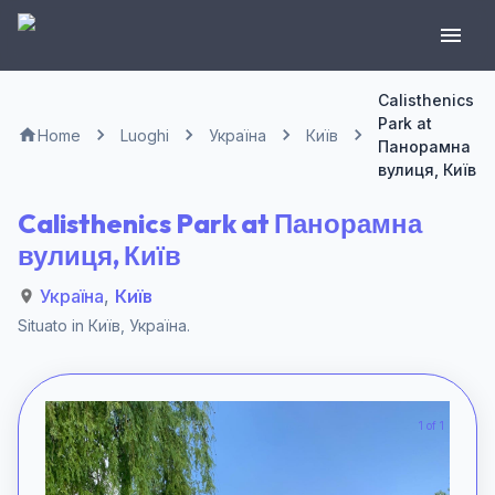
Calisthenics
Park at
Home
Luoghi
Україна
Київ
Панорамна
вулиця, Київ
Calisthenics Park at Панорамна
вулиця, Київ
Україна
,
Київ
Situato in
Київ
,
Україна
.
1 of 1