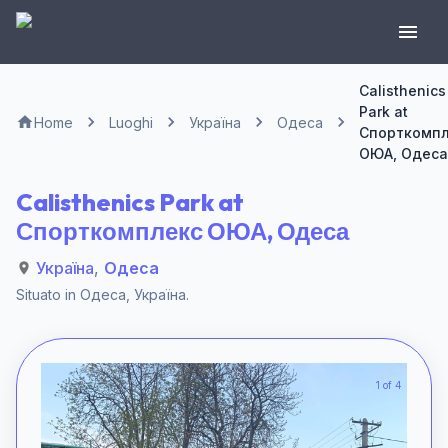
Calisthenics
Park at
Home
Luoghi
Україна
Одеса
Спорткомп
ОЮА, Одеса
Calisthenics Park at
Спорткомплекс ОЮА, Одеса
Україна
,
Одеса
Situato in
Одеса
,
Україна
.
1 of 4