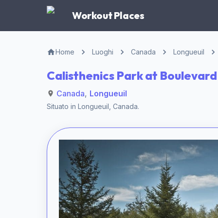
Workout Places
Home
Luoghi
Canada
Longueuil
Calisthenics Park at Boulevard
Canada
,
Longueuil
Situato in
Longueuil
,
Canada
.